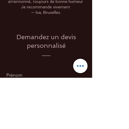
attentionné, toujours de bonne humeur
Je recommande vivement
— Isa, Bruxelles.
Demandez un devis
personnalisé
Prénom
Nom de famille
E-mail